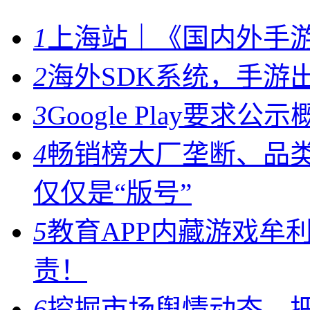
1
上海站｜《国内外手
2
海外SDK系统，手游
3
Google Play要
4
畅销榜大厂垄断、品
仅仅是“版号”
5
教育APP内藏游戏牟
责！
6
挖掘市场舆情动态，