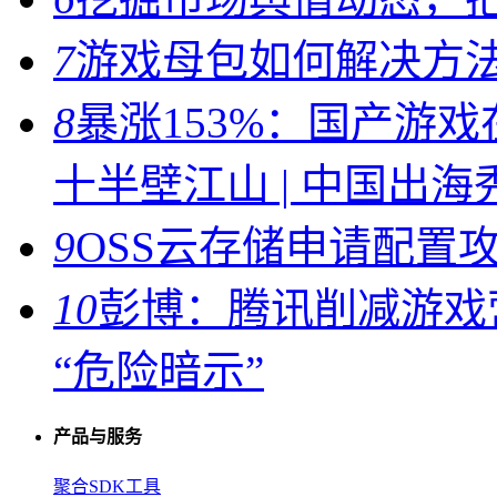
7
游戏母包如何解决方
8
暴涨153%：国产游
十半壁江山 | 中国出海
9
OSS云存储申请配置
10
彭博：腾讯削减游戏
“危险暗示”
产品与服务
聚合SDK工具