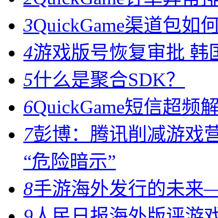
3
QuickGame渠道
4
游戏版号恢复审批 韩
5
什么是聚合SDK？
6
QuickGame短信超
7
彭博：腾讯削减游戏
“危险暗示”
8
手游海外发行的未来
9
人民日报海外版评游