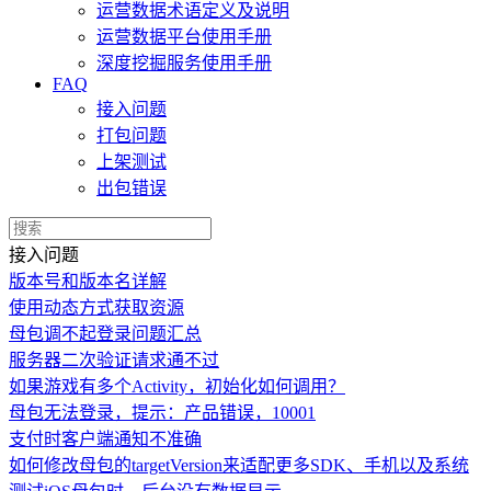
运营数据术语定义及说明
运营数据平台使用手册
深度挖掘服务使用手册
FAQ
接入问题
打包问题
上架测试
出包错误
接入问题
版本号和版本名详解
使用动态方式获取资源
母包调不起登录问题汇总
服务器二次验证请求通不过
如果游戏有多个Activity，初始化如何调用？
母包无法登录，提示：产品错误，10001
支付时客户端通知不准确
如何修改母包的targetVersion来适配更多SDK、手机以及系统