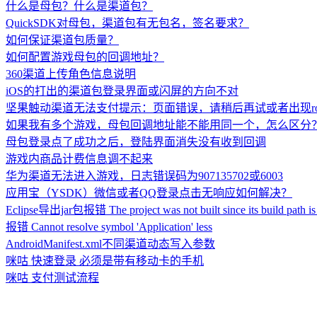
什么是母包？什么是渠道包？
QuickSDK对母包，渠道包有无包名，签名要求？
如何保证渠道包质量？
如何配置游戏母包的回调地址？
360渠道上传角色信息说明
iOS的打出的渠道包登录界面或闪屏的方向不对
坚果触动渠道无法支付提示：页面错误，请稍后再试或者出现rolelevel_c
如果我有多个游戏，母包回调地址能不能用同一个，怎么区分
母包登录点了成功之后，登陆界面消失没有收到回调
游戏内商品计费信息调不起来
华为渠道无法进入游戏，日志错误码为907135702或6003
应用宝（YSDK）微信或者QQ登录点击无响应如何解决？
Eclipse导出jar包报错 The project was not built since its build path is
报错 Cannot resolve symbol 'Application' less
AndroidManifest.xml不同渠道动态写入参数
咪咕 快速登录 必须是带有移动卡的手机
咪咕 支付测试流程