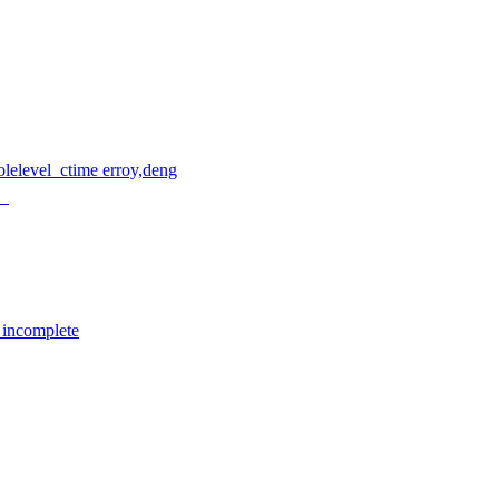
time erroy,deng
？
 incomplete